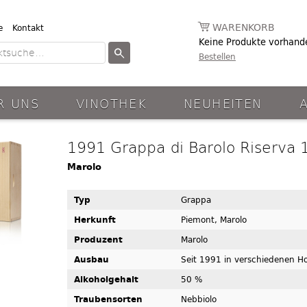
WARENKORB
e
Kontakt
Keine Produkte vorhand
Bestellen
R UNS
VINOTHEK
NEUHEITEN
1991 Grappa di Barolo Riserva 
Marolo
Typ
Grappa
Herkunft
Piemont, Marolo
Produzent
Marolo
Ausbau
Seit 1991 in verschiedenen Ho
Alkoholgehalt
50 %
Traubensorten
Nebbiolo