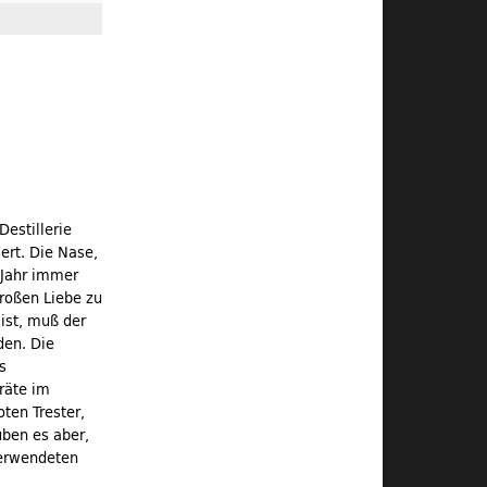
Destillerie
ert. Die Nase,
 Jahr immer
großen Liebe zu
 ist, muß der
den. Die
s
räte im
ten Trester,
uben es aber,
verwendeten