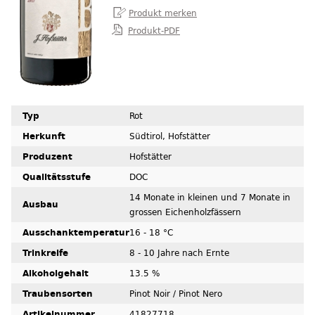
Produkt-PDF
Typ
Rot
Herkunft
Südtirol, Hofstätter
Produzent
Hofstätter
Qualitätsstufe
DOC
14 Monate in kleinen und 7 Monate in
Ausbau
grossen Eichenholzfässern
Ausschanktemperatur
16 - 18 °C
Trinkreife
8 - 10 Jahre nach Ernte
Alkoholgehalt
13.5 %
Traubensorten
Pinot Noir / Pinot Nero
Artikelnummer
41827718