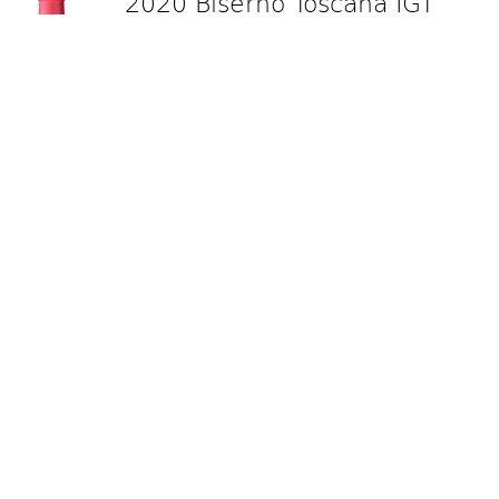
2020 Biserno Toscana IGT
Tenuta di Biserno
70cl
149.00
CHF
Stk.
2020 Terra do Zambujeiro
Quinta do Zambujeiro Alentejo