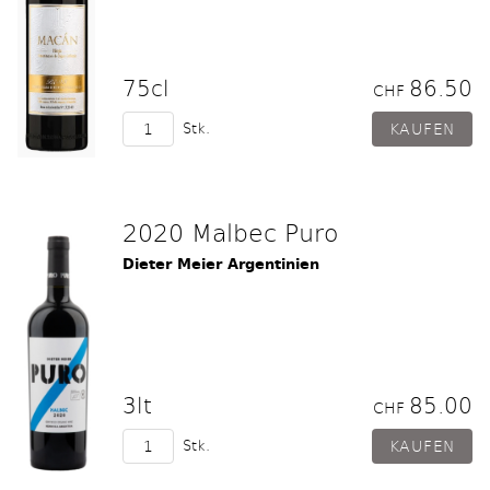
75cl
86.50
CHF
Stk.
2020 Malbec Puro
Dieter Meier Argentinien
3lt
85.00
CHF
Stk.