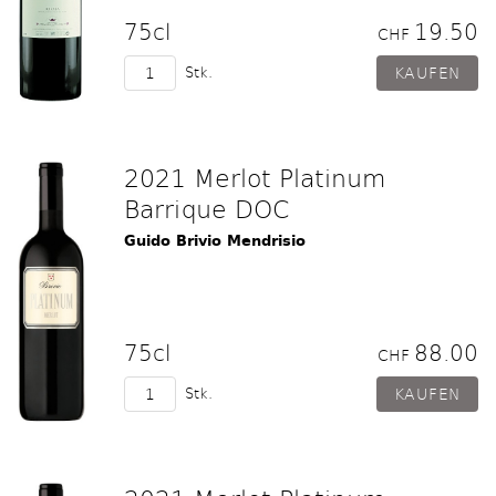
75cl
19.50
CHF
Stk.
2021 Merlot Platinum
Barrique DOC
Guido Brivio Mendrisio
75cl
88.00
CHF
Stk.