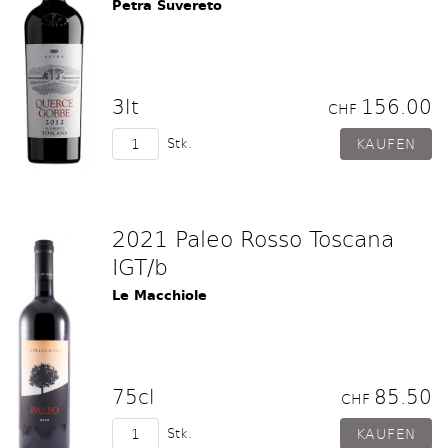
Petra Suvereto
3lt
156.00
CHF
Stk.
2021 Paleo Rosso Toscana
IGT/b
Le Macchiole
75cl
85.50
CHF
Stk.