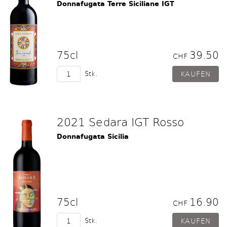
Donnafugata Terre Siciliane IGT
75cl
39.50
CHF
Stk.
2021 Sedara IGT Rosso
Donnafugata Sicilia
75cl
16.90
CHF
Stk.