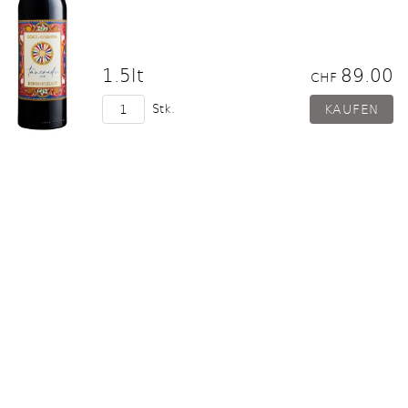
1.5lt
89.00
CHF
Stk.
2021 Rioja Crianza DOCa
Wild-Wy El Coto
50cl
12.50
CHF
Stk.