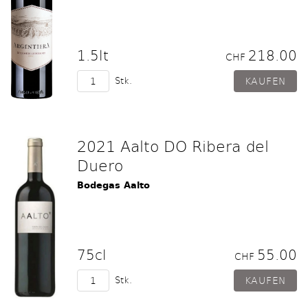
1.5lt
218.00
CHF
Stk.
2021 Aalto DO Ribera del
Duero
Bodegas Aalto
75cl
55.00
CHF
Stk.