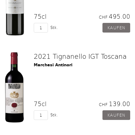
75cl
495.00
CHF
Stk.
2021 Tignanello IGT Toscana
Marchesi Antinori
75cl
139.00
CHF
Stk.