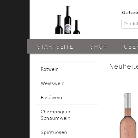
Startseit
STARTSEITE
SHOP
ÜBE
Neuheit
Rotwein
Weisswein
Roséwein
Champagner |
Schaumwein
Spirituosen