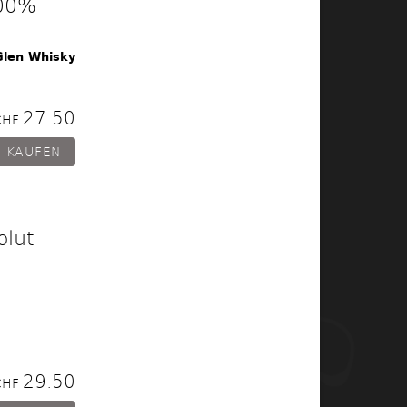
100%
Glen Whisky
27.50
CHF
olut
29.50
CHF