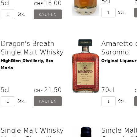
5cl
5cl
16.00
CHF
Stk.
Stk.
Dragon's Breath
Amaretto 
Single Malt Whisky
Saronno
HighGlen Distilleriy, Sta
Original Liqueur
Maria
5cl
21.50
70cl
CHF
Stk.
Stk.
Single Malt Whisky
Single Mal