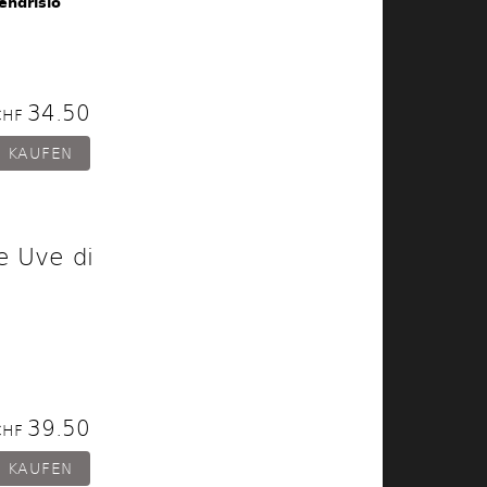
endrisio
34.50
CHF
e Uve di
39.50
CHF