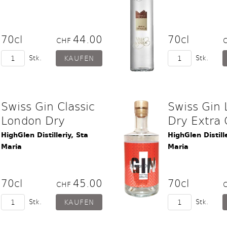
70cl
44.00
70cl
CHF
Stk.
Stk.
Swiss Gin Classic
Swiss Gin
London Dry
Dry Extra 
HighGlen Distilleriy, Sta
HighGlen Distille
Maria
Maria
70cl
45.00
70cl
CHF
Stk.
Stk.