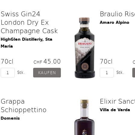
Swiss Gin24
Braulio Ri
London Dry Ex
Amaro Alpino
Champagne Cask
HighGlen Distilleriy, Sta
Maria
70cl
45.00
70cl
CHF
Stk.
Stk.
Grappa
Elixir Sanct
Schioppettino
Villa de Varda
Domenis