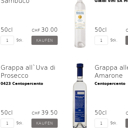
Sambuco
Gialdi Vini SA M
50cl
30.00
50cl
CHF
Stk.
Stk.
Grappa all`Uva di
Grappa all
Prosecco
Amarone
0423 Centopercento
Centopercento
50cl
39.50
50cl
CHF
Stk.
Stk.