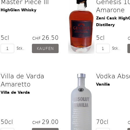
Master Piece III
Genesis 
Amarone
HighGlen Whisky
Zeni Cask High
Distillery
5cl
26.50
5cl
CHF
Stk.
Stk.
Villa de Varda
Vodka Abs
Amaretto
Vanilia
Villa de Varda
50cl
29.00
70cl
CHF