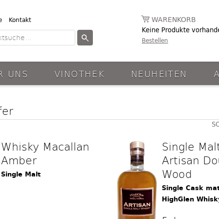
WARENKORB
e
Kontakt
Keine Produkte vorhand
Bestellen
R UNS
VINOTHEK
NEUHEITEN
fer
S
Whisky Macallan
Single Mal
Amber
Artisan Do
Wood
Single Malt
Single Cask ma
HighGlen Whisk