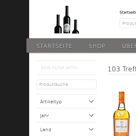
Startseit
STARTSEITE
SHOP
ÜBE
103 Tref
KEIN FILTER AKTIV
Artikeltyp
Jahr
Land