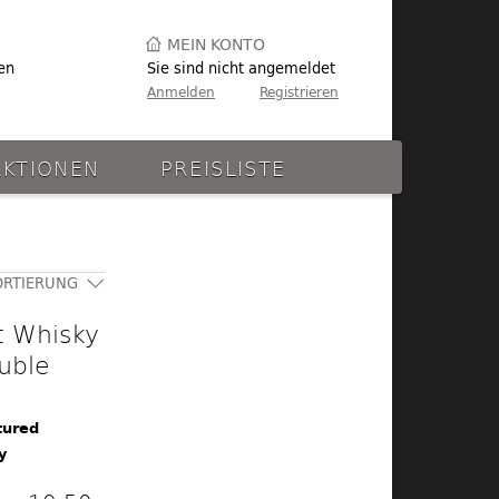
MEIN KONTO
en
Sie sind nicht angemeldet
Anmelden
Registrieren
AKTIONEN
PREISLISTE
ORTIERUNG
t Whisky
uble
tured
y