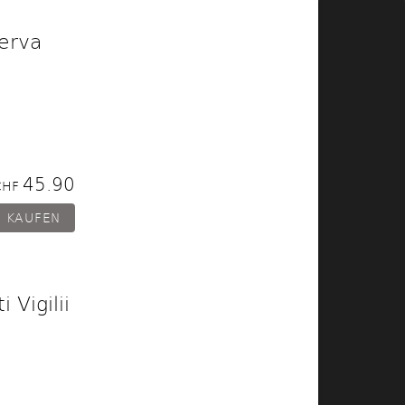
serva
45.90
CHF
i Vigilii