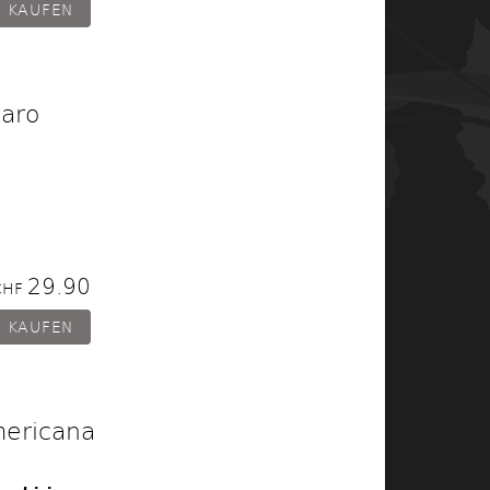
maro
29.90
CHF
ericana