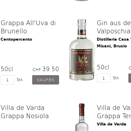
Grappa All'Uva di
Gin aus d
Brunello
Valposchi
Centopercento
Distilleria Casa 
Misani, Brusio
50cl
50cl
39.50
CHF
Stk.
Stk.
Villa de Varda
Villa de V
Grappa Nosiola
Grappa Te
Villa de Varda