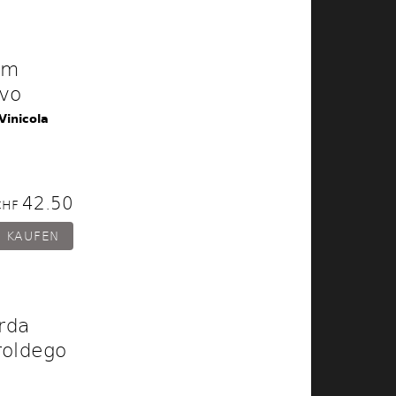
em
avo
Vinicola
42.50
CHF
arda
roldego