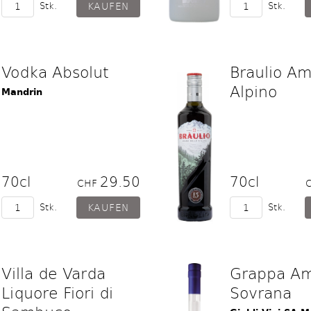
Stk.
Stk.
Vodka Absolut
Braulio A
Alpino
Mandrin
70cl
29.50
70cl
CHF
Stk.
Stk.
Villa de Varda
Grappa Am
Liquore Fiori di
Sovrana