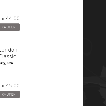
44.00
CHF
 London
Classic
riy, Sta
45.00
CHF