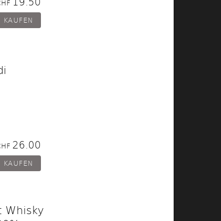
19.50
CHF
di
26.00
CHF
t Whisky