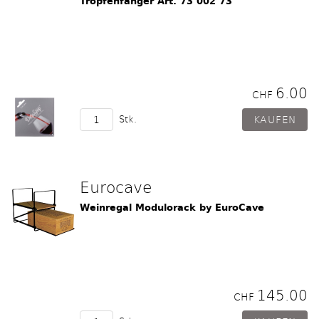
Tropfenfänger Art. 73 002 73
6.00
CHF
Stk.
Eurocave
Weinregal Modulorack by EuroCave
145.00
CHF