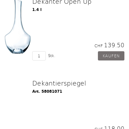
Dekanter Open Up
1.4 l
139.50
CHF
Stk.
Dekantierspiegel
Art. 58081071
118.00