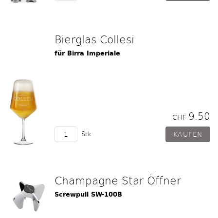
Bierglas Collesi
für Birra Imperiale
9.50
CHF
Stk.
Champagne Star Öffner
Screwpull SW-100B